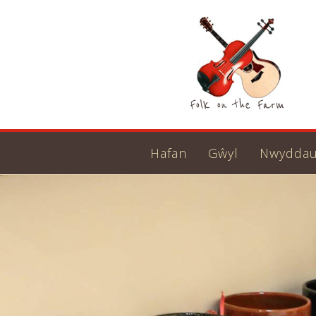
Hafan
Gŵyl
Nwydda