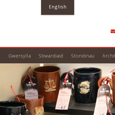
English
u
Gwersylla
Stiwardiaid
Stondinau
Archi