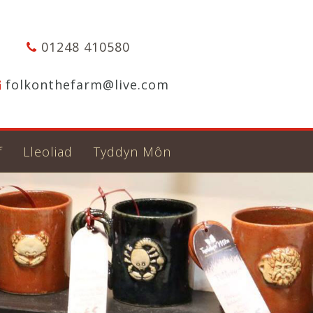
01248 410580
folkonthefarm@live.com
f
Lleoliad
Tyddyn Môn