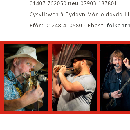
01407 762050
neu
07903 187801
Cysylltwch â Tyddyn Môn o ddydd L
Ffôn: 01248 410580 - Ebost:
folkont