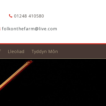
01248 410580
folkonthefarm@live.com
f
Lleoliad
Tyddyn Môn