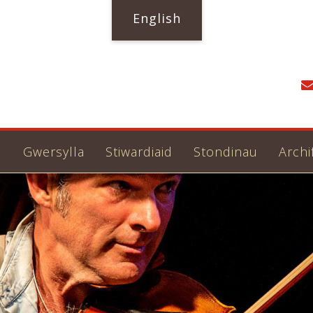
English
u
Gwersylla
Stiwardiaid
Stondinau
Archi