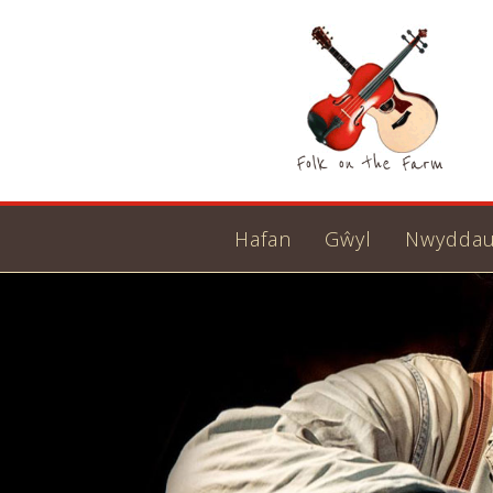
Hafan
Gŵyl
Nwydda