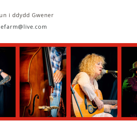
lun i ddydd Gwener
hefarm@live.com