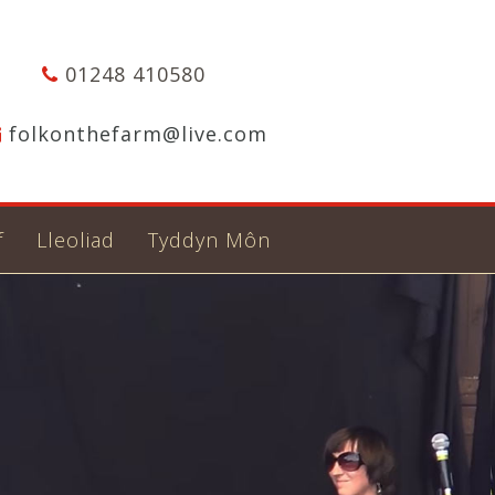
01248 410580
folkonthefarm@live.com
f
Lleoliad
Tyddyn Môn