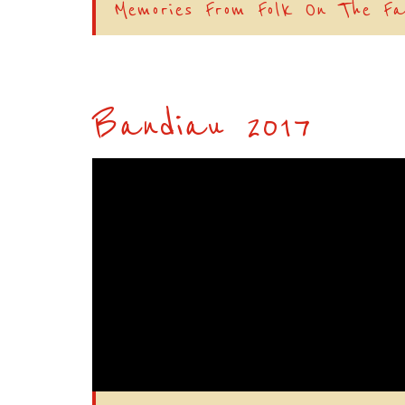
Memories From Folk On The F
Bandiau 2017