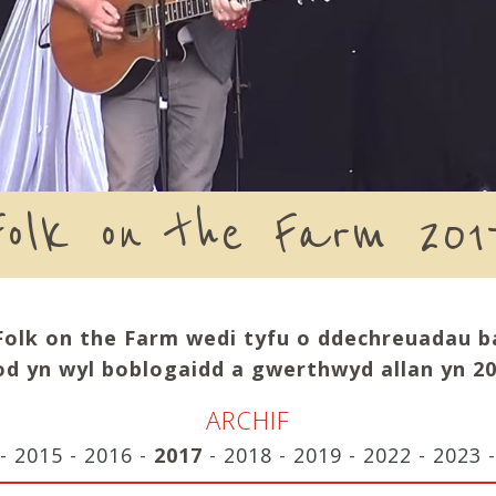
Folk on the Farm 201
Folk on the Farm wedi tyfu o ddechreuadau b
fod yn wyl boblogaidd a gwerthwyd allan yn 20
ARCHIF
-
2015
-
2016
-
2017
-
2018
-
2019
-
2022
-
2023