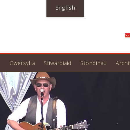
English
u
Gwersylla
Stiwardiaid
Stondinau
Archi