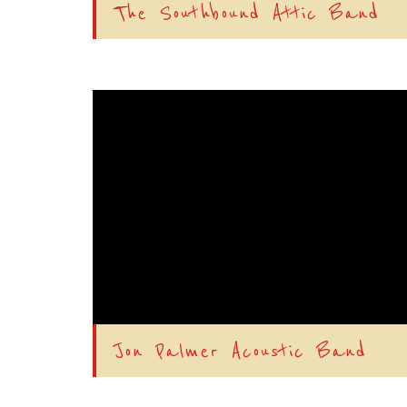
The Southbound Attic Band
Jon Palmer Acoustic Band