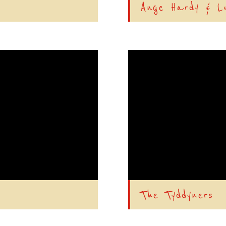
Ange Hardy & L
The Tyddyners