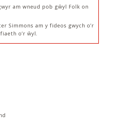
nogwyr am wneud pob gŵyl Folk on
Peter Simmons am y fideos gwych o’r
iaeth o’r ŵyl.
nd