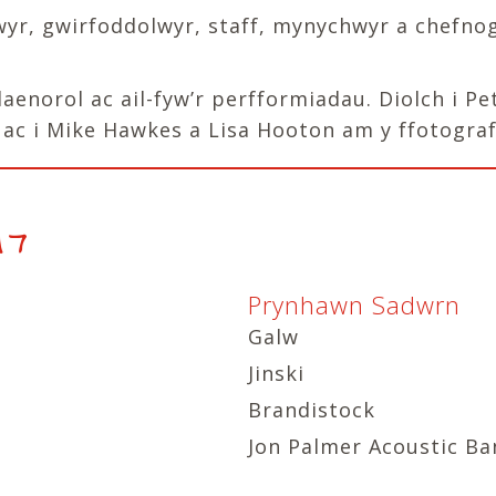
fnwyr, gwirfoddolwyr, staff, mynychwyr a chef
blaenorol ac ail-fyw’r perfformiadau. Diolch i 
 ac i Mike Hawkes a Lisa Hooton am y ffotograff
17
Prynhawn Sadwrn
Galw
Jinski
Brandistock
Jon Palmer Acoustic Ba