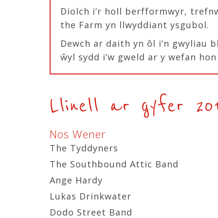
Diolch i’r holl berfformwyr, tre
the Farm yn llwyddiant ysgubol.
Dewch ar daith yn ôl i’n gwyliau 
ŵyl sydd i’w gweld ar y wefan hon
Llinell ar gyfer 20
Nos Wener
The Tyddyners
The Southbound Attic Band
Ange Hardy
Lukas Drinkwater
Dodo Street Band